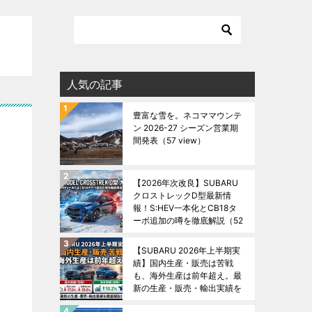
人気の記事
豊富な雪を。ネコママウンテ
ン 2026-27 シーズン営業期
間発表
（57 view）
【2026年次改良】SUBARU
クロストレックD型最新情
報！S:HEV一本化とCB18タ
ーボ追加の噂を徹底解説
（52
view）
【SUBARU 2026年上半期実
績】国内生産・販売は苦戦
も、海外生産は前年超え。最
新の生産・販売・輸出実績を
徹底解説！
（49 view）