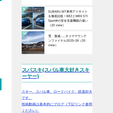
SUBARU MT車用アイサイト
を徹底比較！BRZとWRX STI
Sport#の安全支援機能の違い
（20 view）
雪、激減……ネコママウンテ
ンファイナル2025ｰ26
（20
view）
スバスキ(スバル車大好きスキ
ーヤー)
スキー、スバル車、ロードバイク、鉄道好き
です。
投稿動画は基本的にブログ（下記リンク参照
ください）