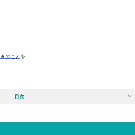
ときのこと
を
目次