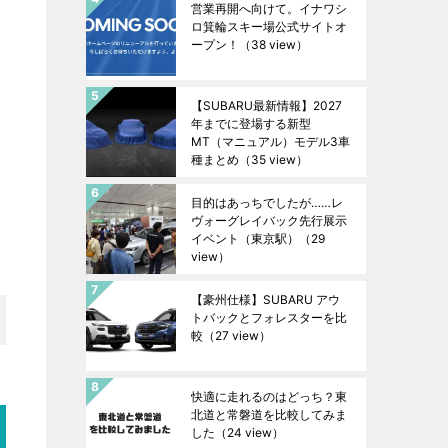
営業再開へ向けて。イナワシ
ロ箕輪スキー場公式サイトオ
ープン！
（38 view）
【SUBARU最新情報】2027
年までに登場する新型
MT（マニュアル）モデル3車
種まとめ
（35 view）
目的はあっちでしたが……レ
ヴォーグレイバック先行展示
イベント（東京駅）
（29
view）
【豪州仕様】SUBARU アウ
トバックとフォレスターを比
較
（27 view）
快適に走れるのはどっち？東
北道と常磐道を比較してみま
した
（24 view）