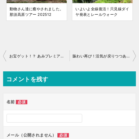
動物さん達に癒やされました。
いよいよ全線復活！只見線ダイ
那須高原ツアー 202512
ヤ発表とレールウォーク
投
お宝ゲット！？ あみプレミアム・アウトレットでお買い物と「グルービー」さんでもりもりスパ
賑わい再び！活気が戻りつつある浅草三社祭へ
稿
ナ
コメントを残す
ビ
ゲ
名前
必須
ー
シ
ョ
ン
メール（公開されません）
必須