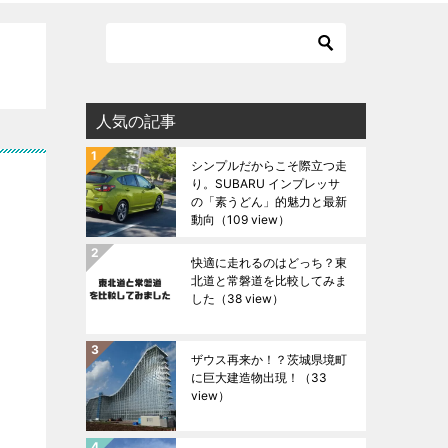
人気の記事
シンプルだからこそ際立つ走
り。SUBARU インプレッサ
の「素うどん」的魅力と最新
動向
（109 view）
快適に走れるのはどっち？東
北道と常磐道を比較してみま
した
（38 view）
ザウス再来か！？茨城県境町
に巨大建造物出現！
（33
view）