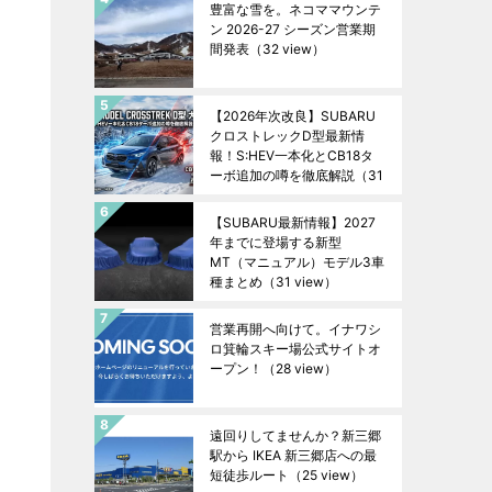
豊富な雪を。ネコママウンテ
ン 2026-27 シーズン営業期
間発表
（32 view）
【2026年次改良】SUBARU
クロストレックD型最新情
報！S:HEV一本化とCB18タ
ーボ追加の噂を徹底解説
（31
view）
【SUBARU最新情報】2027
年までに登場する新型
MT（マニュアル）モデル3車
種まとめ
（31 view）
営業再開へ向けて。イナワシ
ロ箕輪スキー場公式サイトオ
ープン！
（28 view）
遠回りしてませんか？新三郷
駅から IKEA 新三郷店への最
短徒歩ルート
（25 view）