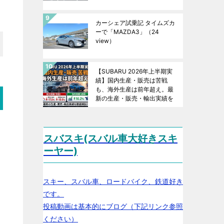
カーシェア試乗記 タイムズカ
ーで「MAZDA3」
（24
view）
【SUBARU 2026年上半期実
績】国内生産・販売は苦戦
も、海外生産は前年超え。最
新の生産・販売・輸出実績を
徹底解説！
（23 view）
スバスキ(スバル車大好きスキ
ーヤー)
スキー、スバル車、ロードバイク、鉄道好き
です。
投稿動画は基本的にブログ（下記リンク参照
ください）