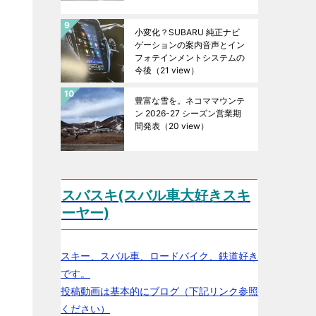
小変化？SUBARU 純正ナビ
ゲーションの案内音声とイン
フォテインメントシステムの
今後
（21 view）
豊富な雪を。ネコママウンテ
ン 2026-27 シーズン営業期
間発表
（20 view）
スバスキ(スバル車大好きスキ
ーヤー)
スキー、スバル車、ロードバイク、鉄道好き
です。
投稿動画は基本的にブログ（下記リンク参照
ください）