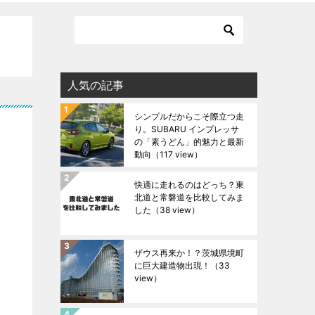
人気の記事
シンプルだからこそ際立つ走
り。SUBARU インプレッサ
の「素うどん」的魅力と最新
動向
（117 view）
快適に走れるのはどっち？東
北道と常磐道を比較してみま
した
（38 view）
ザウス再来か！？茨城県境町
に巨大建造物出現！
（33
view）