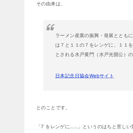
その由来は、
ラーメン産業の振興・発展ととも
は７と１１の７をレンゲに、１１
とされる水戸黄門（水戸光圀公）の誕
日本記念日協会Webサイト
とのことです。
「7 をレンゲに……」というのはちと苦しい