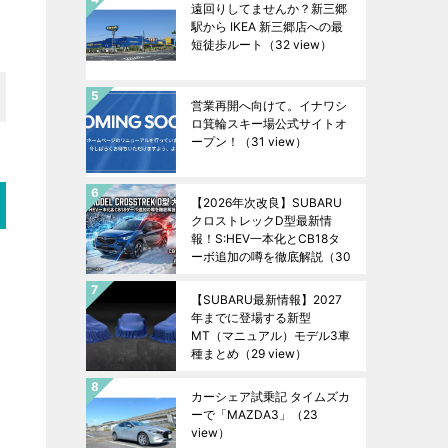
遠回りしてませんか？新三郷
駅から IKEA 新三郷店への最
短徒歩ルート
（32 view）
営業再開へ向けて。イナワシ
ロ箕輪スキー場公式サイトオ
ープン！
（31 view）
【2026年次改良】SUBARU
クロストレックD型最新情
報！S:HEV一本化とCB18タ
ーボ追加の噂を徹底解説
（30
view）
【SUBARU最新情報】2027
年までに登場する新型
MT（マニュアル）モデル3車
種まとめ
（29 view）
カーシェア試乗記 タイムズカ
ーで「MAZDA3」
（23
view）