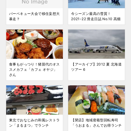
バーベキュー大会で移住妄想大
今シーズン最高の雪質！
暴走？
2021-22 滑走日誌 No.10 高畑
食事もがっつり！猪苗代のオス
【アーカイブ】2012 夏 北海道
スメカフェ「カフェ オヤジ」
ツアー 6
さん
東北でおなじみの和風レストラ
【閉店】地域密着型回転寿司
ン「まるまつ」でランチ
「うおまる」さんでお得ランチ