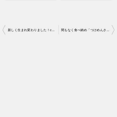
投
新しく生まれ変わりました！cafe puku さんでモーニング
間もなく食べ納め「つけめんさなだ」さんへ
稿
ナ
ビ
ゲ
ー
シ
ョ
ン