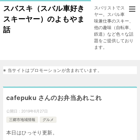
スバスキ（スバル車好き
スバリストでスキー
ヤー。スバル車、趣
スキーヤー）のよもやま
味兼仕事のスキー、
他の趣味（自転車、
話
鉄道）など色々な話
題をご提供しており
ます。
※ 当サイトはプロモーションが含まれています。
cafepuku さんのお弁当あれこれ
公開日：
2019年6月27日
三郷市地域情報
グルメ
本日はひっそり更新。