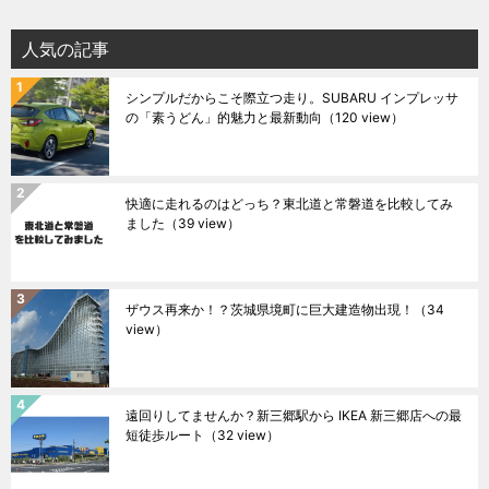
人気の記事
シンプルだからこそ際立つ走り。SUBARU インプレッサ
の「素うどん」的魅力と最新動向
（120 view）
快適に走れるのはどっち？東北道と常磐道を比較してみ
ました
（39 view）
ザウス再来か！？茨城県境町に巨大建造物出現！
（34
view）
遠回りしてませんか？新三郷駅から IKEA 新三郷店への最
短徒歩ルート
（32 view）