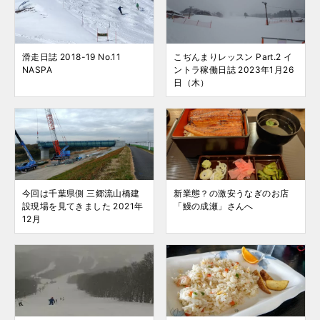
滑走日誌 2018-19 No.11
こぢんまりレッスン Part.2 イ
NASPA
ントラ稼働日誌 2023年1月26
日（木）
今回は千葉県側 三郷流山橋建
新業態？の激安うなぎのお店
設現場を見てきました 2021年
「鰻の成瀬」さんへ
12月