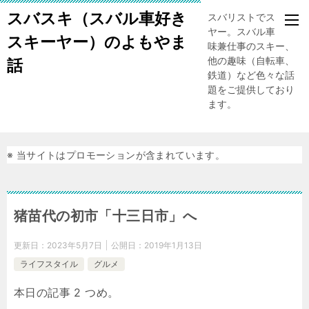
スバスキ（スバル車好き
スバリストでスキー
ヤー。スバル車、趣
スキーヤー）のよもやま
味兼仕事のスキー、
他の趣味（自転車、
話
鉄道）など色々な話
題をご提供しており
ます。
※ 当サイトはプロモーションが含まれています。
猪苗代の初市「十三日市」へ
更新日：
2023年5月7日
公開日：
2019年1月13日
ライフスタイル
グルメ
本日の記事 2 つめ。