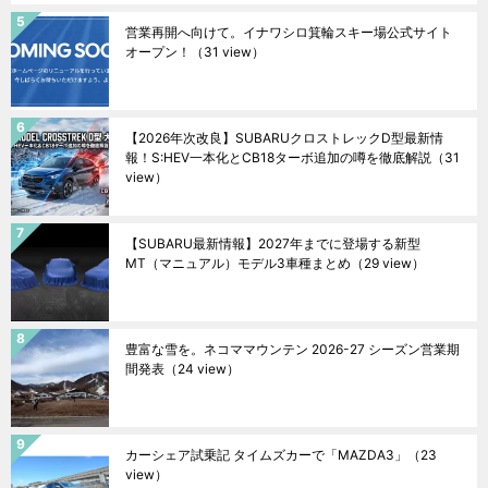
営業再開へ向けて。イナワシロ箕輪スキー場公式サイト
オープン！
（31 view）
【2026年次改良】SUBARUクロストレックD型最新情
報！S:HEV一本化とCB18ターボ追加の噂を徹底解説
（31
view）
【SUBARU最新情報】2027年までに登場する新型
MT（マニュアル）モデル3車種まとめ
（29 view）
豊富な雪を。ネコママウンテン 2026-27 シーズン営業期
間発表
（24 view）
カーシェア試乗記 タイムズカーで「MAZDA3」
（23
view）