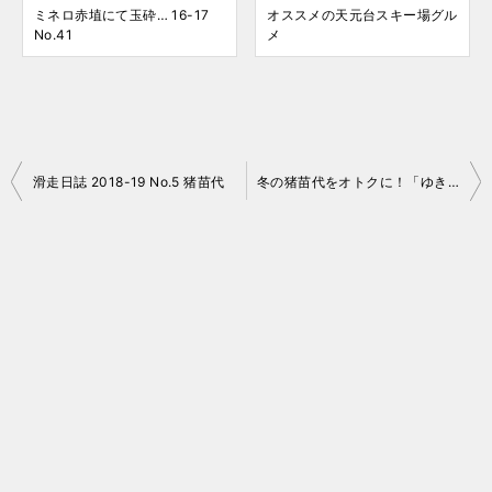
ミネロ赤埴にて玉砕… 16-17
オススメの天元台スキー場グル
No.41
メ
投
滑走日誌 2018-19 No.5 猪苗代
冬の猪苗代をオトクに！「ゆきいち」 2019
稿
ナ
ビ
ゲ
ー
シ
ョ
ン