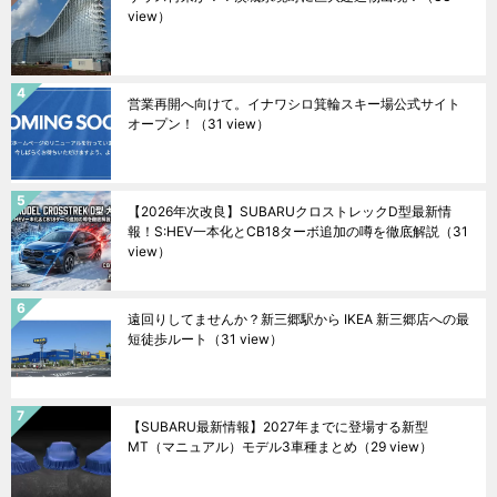
view）
営業再開へ向けて。イナワシロ箕輪スキー場公式サイト
オープン！
（31 view）
【2026年次改良】SUBARUクロストレックD型最新情
報！S:HEV一本化とCB18ターボ追加の噂を徹底解説
（31
view）
遠回りしてませんか？新三郷駅から IKEA 新三郷店への最
短徒歩ルート
（31 view）
【SUBARU最新情報】2027年までに登場する新型
MT（マニュアル）モデル3車種まとめ
（29 view）