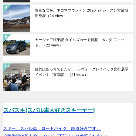
豊富な雪を。ネコママウンテン 2026-27 シーズン営業期
間発表
（24 view）
カーシェア試乗記 タイムズカーで新型「ホンダ フィッ
ト」
（22 view）
目的はあっちでしたが……レヴォーグレイバック先行展示
イベント（東京駅）
（21 view）
スバスキ(スバル車大好きスキーヤー)
スキー、スバル車、ロードバイク、鉄道好きです。
投稿動画は基本的にブログ（下記リンク参照ください）