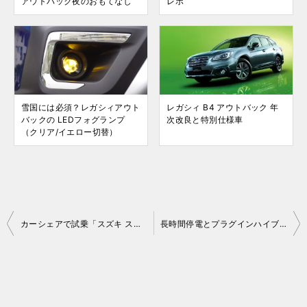
アウトバック夜のおもてなし
レポ
雪国には必須？レガシィアウト
レガシィ B4 アウトバック 年
バックの LEDフォグランプ
次改良と特別仕様車
（クリア/イエロー切替）
投
カーシェアで試乗「スズキ スイフト」
長時間停電とプラグインハイブリッド車
稿
ナ
ビ