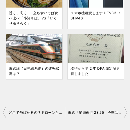
旨く、高く……立ち食いそば食
スマホ機種変します HTV33 →
べ比べ「小諸そば」VS「いろ
SHV46
り庵きらく」
東武線（日光線系統）の運転状
取得から早 2 年 DPA 認定証更
況は？
新しました
投
どこで飛ばせるの？ドローンと航空法について
東武「尾瀬夜行 23:55」今季は 500系（リバティ）で運転！
稿