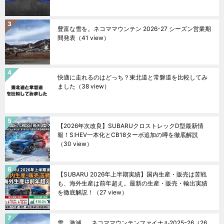
豊富な雪を。ネコママウンテン 2026-27 シーズン営業期
間発表
（41 view）
快適に走れるのはどっち？東北道と常磐道を比較してみ
ました
（38 view）
【2026年次改良】SUBARUクロストレックD型最新情
報！S:HEV一本化とCB18ターボ追加の噂を徹底解説
（30 view）
【SUBARU 2026年上半期実績】国内生産・販売は苦戦
も、海外生産は前年超え。最新の生産・販売・輸出実績
を徹底解説！
（27 view）
雪、激減……ネコママウンテンファイナル2025ｰ26
（26