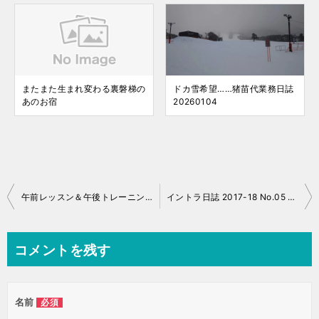
またまた生まれ変わる裏磐梯の
ドカ雪希望……猪苗代業務日誌
あのお宿
20260104
投
午前レッスン＆午後トレーニング イントラ日誌 2017-18 No.03 猪苗代
イントラ日誌 2017-18 No.05 猪苗代
稿
ナ
コメントを残す
ビ
ゲ
名前
必須
ー