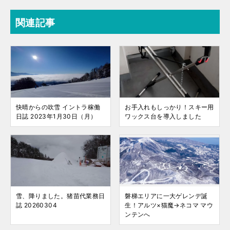
関連記事
快晴からの吹雪 イントラ稼働
お手入れもしっかり！スキー用
日誌 2023年1月30日（月）
ワックス台を導入しました
雪、降りました。猪苗代業務日
磐梯エリアに一大ゲレンデ誕
誌 20260304
生！アルツ×猫魔→ネコマ マウ
ンテンへ