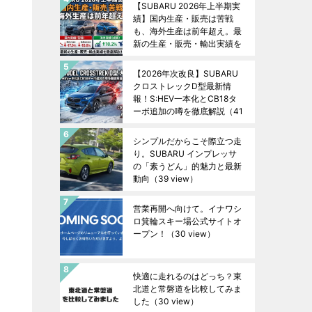
【SUBARU 2026年上半期実
績】国内生産・販売は苦戦
も、海外生産は前年超え。最
新の生産・販売・輸出実績を
徹底解説！
（44 view）
【2026年次改良】SUBARU
クロストレックD型最新情
報！S:HEV一本化とCB18タ
ーボ追加の噂を徹底解説
（41
view）
シンプルだからこそ際立つ走
り。SUBARU インプレッサ
の「素うどん」的魅力と最新
動向
（39 view）
営業再開へ向けて。イナワシ
ロ箕輪スキー場公式サイトオ
ープン！
（30 view）
快適に走れるのはどっち？東
北道と常磐道を比較してみま
した
（30 view）