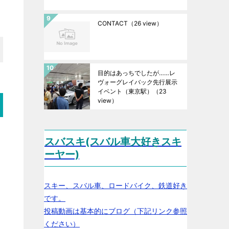
CONTACT
（26 view）
目的はあっちでしたが……レ
ヴォーグレイバック先行展示
イベント（東京駅）
（23
view）
スバスキ(スバル車大好きスキ
ーヤー)
スキー、スバル車、ロードバイク、鉄道好き
です。
投稿動画は基本的にブログ（下記リンク参照
ください）