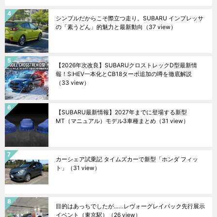
シンプルだからこそ際立つ走り。SUBARU インプレッサ
の「素うどん」的魅力と最新動向
（37 view）
【2026年次改良】SUBARUクロストレックD型最新情
報！S:HEV一本化とCB18ターボ追加の噂を徹底解説
（33 view）
【SUBARU最新情報】2027年までに登場する新型
MT（マニュアル）モデル3車種まとめ
（31 view）
カーシェア試乗記 タイムズカーで新型「ホンダ フィッ
ト」
（31 view）
目的はあっちでしたが……レヴォーグレイバック先行展示
イベント（東京駅）
（26 view）