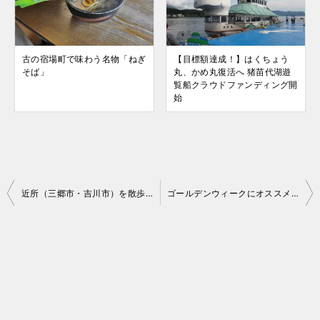
古の宿場町で味わう名物「ねぎ
【目標額達成！】はくちょう
そば」
丸、かめ丸復活へ 猪苗代湖遊
覧船クラウドファンディング開
始
投
近所（三郷市・吉川市）を散歩して来ました。
ゴールデンウィークにオススメ！笠間の２大祭り
稿
ナ
ビ
ゲ
ー