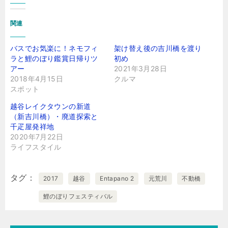
み
関連
中…
バスでお気楽に！ネモフィ
架け替え後の吉川橋を渡り
ラと鯉のぼり鑑賞日帰りツ
初め
アー
2021年3月28日
2018年4月15日
クルマ
スポット
越谷レイクタウンの新道
（新吉川橋）・廃道探索と
千疋屋発祥地
2020年7月22日
ライフスタイル
タグ
2017
越谷
Entapano 2
元荒川
不動橋
鯉のぼりフェスティバル