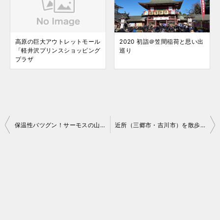
高原の巨大アウトレットモール
2020 初詣＠笠間稲荷と思い出
「軽井沢プリンスショッピング
巡り
プラザ
投
保温性バツグン！サーモスの山専用モデル登場！
近所（三郷市・吉川市）を散歩して来ました。
稿
ナ
ビ
ゲ
ー
シ