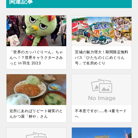
関連記事
「世界のカッパぐりーん」ちゃ
茨城の魅力増大！期間限定無料
んへ！？世界キャラクターさみ
バス「ひたちのくにめぐりん
っと in 羽生 2023
号」で名所めぐり
近所にあればリピート確実のと
不本意ですが……冬→夏モード
んかつ屋「林や」さん
へ