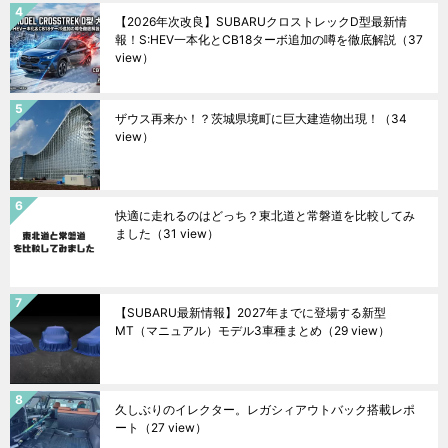
【2026年次改良】SUBARUクロストレックD型最新情
報！S:HEV一本化とCB18ターボ追加の噂を徹底解説
（37
view）
ザウス再来か！？茨城県境町に巨大建造物出現！
（34
view）
快適に走れるのはどっち？東北道と常磐道を比較してみ
ました
（31 view）
【SUBARU最新情報】2027年までに登場する新型
MT（マニュアル）モデル3車種まとめ
（29 view）
久しぶりのイレクター。レガシィアウトバック搭載レポ
ート
（27 view）