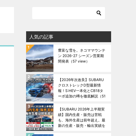
人気の記事
豊富な雪を。ネコママウンテ
ン 2026-27 シーズン営業期
間発表
（57 view）
【2026年次改良】SUBARU
クロストレックD型最新情
報！S:HEV一本化とCB18タ
ーボ追加の噂を徹底解説
（51
view）
【SUBARU 2026年上半期実
績】国内生産・販売は苦戦
も、海外生産は前年超え。最
新の生産・販売・輸出実績を
徹底解説！
（48 view）