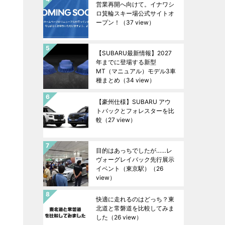
営業再開へ向けて。イナワシ
ロ箕輪スキー場公式サイトオ
ープン！
（37 view）
【SUBARU最新情報】2027
年までに登場する新型
MT（マニュアル）モデル3車
種まとめ
（34 view）
【豪州仕様】SUBARU アウ
トバックとフォレスターを比
較
（27 view）
目的はあっちでしたが……レ
ヴォーグレイバック先行展示
イベント（東京駅）
（26
view）
快適に走れるのはどっち？東
北道と常磐道を比較してみま
した
（26 view）