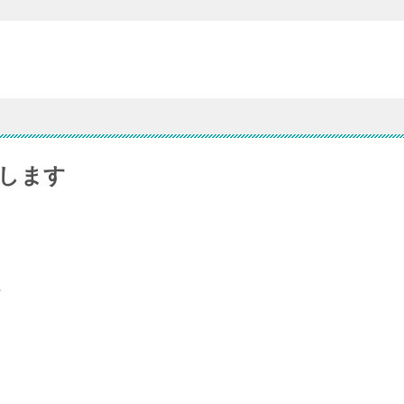
します
に