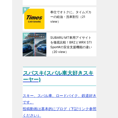
奉仕でオトクに。タイムズカ
ーの給油・洗車割引
（21
view）
SUBARU MT車用アイサイト
を徹底比較！BRZとWRX STI
Sport#の安全支援機能の違い
（20 view）
スバスキ(スバル車大好きスキ
ーヤー)
スキー、スバル車、ロードバイク、鉄道好き
です。
投稿動画は基本的にブログ（下記リンク参照
ください）