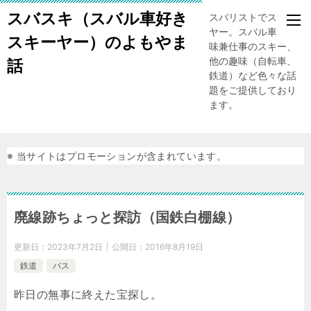
スバスキ（スバル車好き
スバリストでスキー
ヤー。スバル車、趣
スキーヤー）のよもやま
味兼仕事のスキー、
他の趣味（自転車、
話
鉄道）など色々な話
題をご提供しており
ます。
※ 当サイトはプロモーションが含まれています。
廃線跡ちょっと探訪（国鉄白棚線）
更新日：
2023年7月2日
公開日：
2016年8月19日
鉄道
バス
昨日の無事に終えた宝探し。