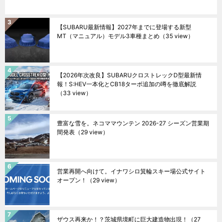
【SUBARU最新情報】2027年までに登場する新型
MT（マニュアル）モデル3車種まとめ
（35 view）
【2026年次改良】SUBARUクロストレックD型最新情
報！S:HEV一本化とCB18ターボ追加の噂を徹底解説
（33 view）
豊富な雪を。ネコママウンテン 2026-27 シーズン営業期
間発表
（29 view）
営業再開へ向けて。イナワシロ箕輪スキー場公式サイト
オープン！
（29 view）
ザウス再来か！？茨城県境町に巨大建造物出現！
（27