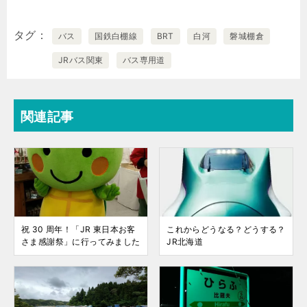
タグ
バス
国鉄白棚線
BRT
白河
磐城棚倉
JRバス関東
バス専用道
関連記事
祝 30 周年！「JR 東日本お客
これからどうなる？どうする？
さま感謝祭」に行ってみました
JR北海道