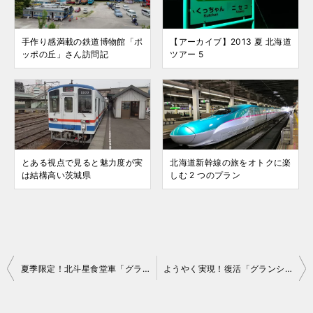
手作り感満載の鉄道博物館「ポ
【アーカイブ】2013 夏 北海道
ッポの丘」さん訪問記
ツアー 5
とある視点で見ると魅力度が実
北海道新幹線の旅をオトクに楽
は結構高い茨城県
しむ 2 つのプラン
投
夏季限定！北斗星食堂車「グランシャリオ」でビール飲み放題！
ようやく実現！復活「グランシャリオ」に”乗車”！！
稿
ナ