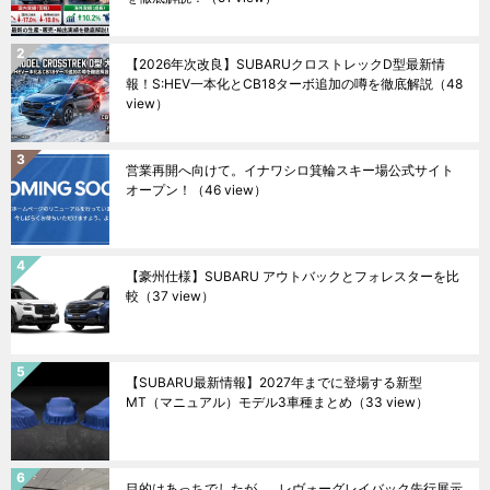
【2026年次改良】SUBARUクロストレックD型最新情
報！S:HEV一本化とCB18ターボ追加の噂を徹底解説
（48
view）
営業再開へ向けて。イナワシロ箕輪スキー場公式サイト
オープン！
（46 view）
【豪州仕様】SUBARU アウトバックとフォレスターを比
較
（37 view）
【SUBARU最新情報】2027年までに登場する新型
MT（マニュアル）モデル3車種まとめ
（33 view）
目的はあっちでしたが……レヴォーグレイバック先行展示