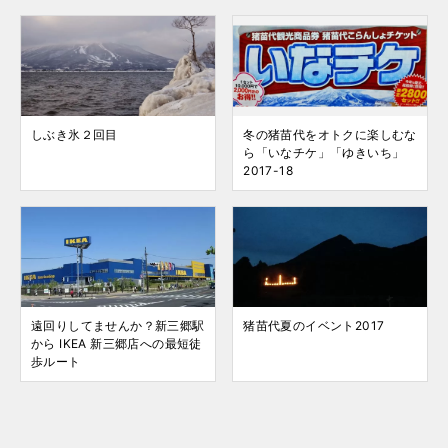
しぶき氷２回目
冬の猪苗代をオトクに楽しむな
ら「いなチケ」「ゆきいち」
2017-18
遠回りしてませんか？新三郷駅
猪苗代夏のイベント2017
から IKEA 新三郷店への最短徒
歩ルート