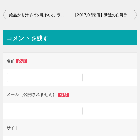
投
絶品かも汁そばを味わいに ライド日誌 No.014
【2017/05閉店】新進の白河ラーメンは激ウマ塩と濃厚担々麺！？
稿
ナ
コメントを残す
ビ
ゲ
名前
必須
ー
シ
ョ
ン
メール（公開されません）
必須
サイト