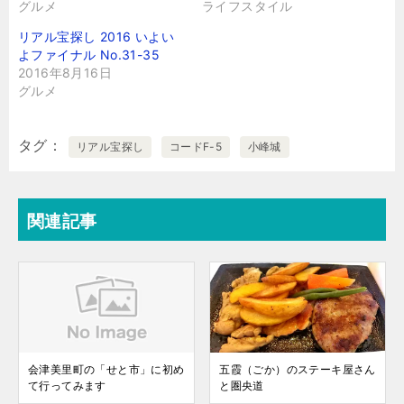
グルメ
ライフスタイル
リアル宝探し 2016 いよい
よファイナル No.31-35
2016年8月16日
グルメ
タグ
リアル宝探し
コードF-5
小峰城
関連記事
会津美里町の「せと市」に初め
五霞（ごか）のステーキ屋さん
て行ってみます
と圏央道