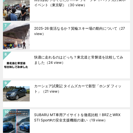
イベント（東京駅）
（30 view）
2025-26 復活なるか？箕輪スキー場の動向について
（27
view）
快適に走れるのはどっち？東北道と常磐道を比較してみ
ました
（24 view）
カーシェア試乗記 タイムズカーで新型「ホンダ フィッ
ト」
（21 view）
SUBARU MT車用アイサイトを徹底比較！BRZとWRX
STI Sport#の安全支援機能の違い
（19 view）