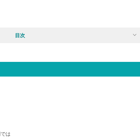
目次
間では