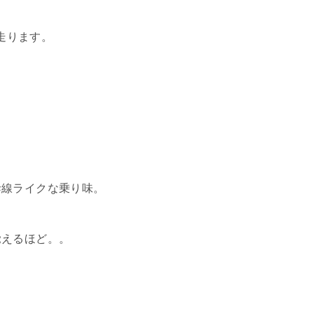
で走ります。
幹線ライクな乗り味。
覚えるほど。。