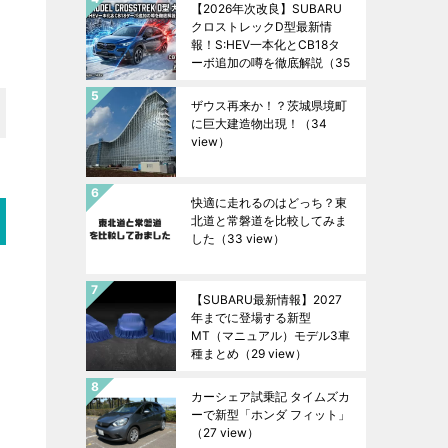
【2026年次改良】SUBARU
クロストレックD型最新情
報！S:HEV一本化とCB18タ
ーボ追加の噂を徹底解説
（35
view）
ザウス再来か！？茨城県境町
に巨大建造物出現！
（34
view）
快適に走れるのはどっち？東
北道と常磐道を比較してみま
した
（33 view）
【SUBARU最新情報】2027
年までに登場する新型
MT（マニュアル）モデル3車
種まとめ
（29 view）
カーシェア試乗記 タイムズカ
ーで新型「ホンダ フィット」
（27 view）