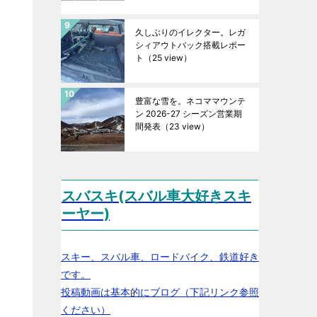
久しぶりのイレクター。レガ
シィアウトバック搭載レポー
ト
（25 view）
豊富な雪を。ネコママウンテ
ン 2026-27 シーズン営業期
間発表
（23 view）
スバスキ(スバル車大好きスキ
ーヤー)
スキー、スバル車、ロードバイク、鉄道好き
です。
投稿動画は基本的にブログ（下記リンク参照
ください）