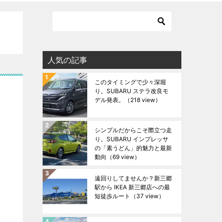
人気の記事
このタイミングで少々深堀
り。SUBARU ステラ改良モ
デル発表。
（218 view）
シンプルだからこそ際立つ走
り。SUBARU インプレッサ
の「素うどん」的魅力と最新
動向
（69 view）
遠回りしてませんか？新三郷
駅から IKEA 新三郷店への最
短徒歩ルート
（37 view）