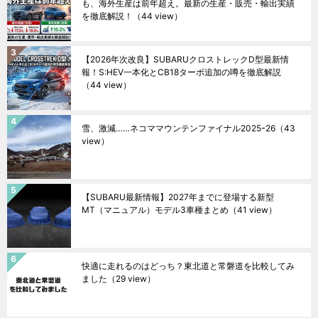
も、海外生産は前年超え。最新の生産・販売・輸出実績
を徹底解説！
（44 view）
【2026年次改良】SUBARUクロストレックD型最新情
報！S:HEV一本化とCB18ターボ追加の噂を徹底解説
（44 view）
雪、激減……ネコママウンテンファイナル2025ｰ26
（43
view）
【SUBARU最新情報】2027年までに登場する新型
MT（マニュアル）モデル3車種まとめ
（41 view）
快適に走れるのはどっち？東北道と常磐道を比較してみ
ました
（29 view）