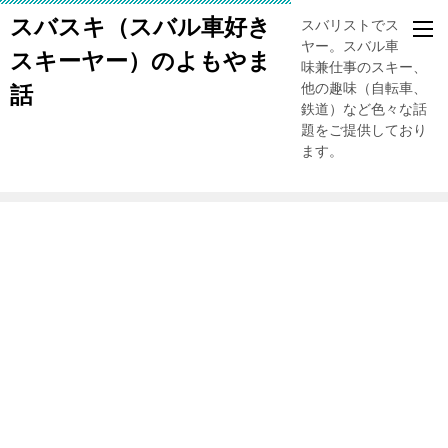
スバスキ（スバル車好き
スバリストでスキー
ヤー。スバル車、趣
スキーヤー）のよもやま
味兼仕事のスキー、
他の趣味（自転車、
話
鉄道）など色々な話
題をご提供しており
ます。