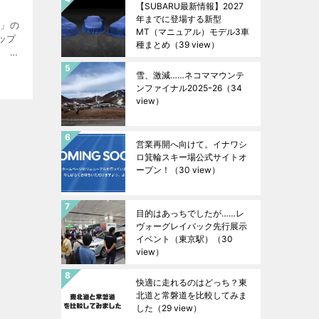
【SUBARU最新情報】2027
年までに登場する新型
ラ」の
MT（マニュアル）モデル3車
ップ
種まとめ
（39 view）
。 こ
予定と
雪、激減……ネコママウンテ
ンファイナル2025ｰ26
（34
view）
営業再開へ向けて。イナワシ
ロ箕輪スキー場公式サイトオ
ープン！
（30 view）
目的はあっちでしたが……レ
ヴォーグレイバック先行展示
イベント（東京駅）
（30
view）
快適に走れるのはどっち？東
北道と常磐道を比較してみま
した
（29 view）