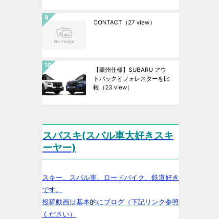
CONTACT
（27 view）
【豪州仕様】SUBARU アウ
トバックとフォレスターを比
較
（23 view）
スバスキ(スバル車大好きスキ
ーヤー)
スキー、スバル車、ロードバイク、鉄道好き
です。
投稿動画は基本的にブログ（下記リンク参照
ください）