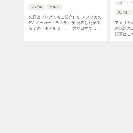
公開日：
2
スバル
クルマ
スバル
先日当ブログでもご紹介した アメリカの
EV メーカー「テスラ」が 発表した廉価
アメリカの
版？の「モデル３」。 方や日本では、
の話題の
この度発表された日産「リーフ」の 新型
記事はこ
が同じ土俵にのぼりそうですので、 ここ
開始！ つ
いらで幾つか […]
28 日）
[…]