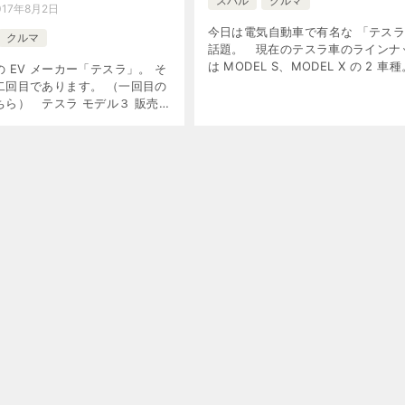
スバル
クルマ
017年8月2日
今日は電気自動車で有名な 「テス
クルマ
話題。 現在のテスラ車のラインナ
は MODEL S、MODEL X の 2 車種
 EV メーカー「テスラ」。 そ
れに今年中に MODEL 3 が加わる 
二回目であります。 （一回目の
なっています。 そ […]
ちら） テスラ モデル３ 販売
い先日（現地時間 2017年7 月
、 いよいよアメリカで モデル ３