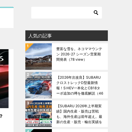
人気の記事
豊富な雪を。ネコママウンテ
ン 2026-27 シーズン営業期
間発表
（78 view）
【2026年次改良】SUBARU
クロストレックD型最新情
報！S:HEV一本化とCB18タ
ーボ追加の噂を徹底解説
（46
view）
【SUBARU 2026年上半期実
績】国内生産・販売は苦戦
？
も、海外生産は前年超え。最
新の生産・販売・輸出実績を
徹底解説！
（45 view）