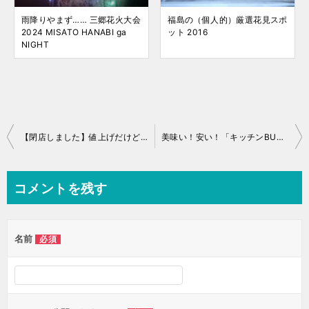
雨降りやまず…… 三郷花火大会
福島の（個人的）厳選花見スポ
2024 MISATO HANABI ga
ット 2016
NIGHT
投
【閉店しました】値上げだけど実質値下げ？「ラーメン桜道」さんで個人的定番セット
美味い！安い！「キッチンBUSSTOP」×味覇コラボメニューを食べました
稿
ナ
コメントを残す
ビ
ゲ
名前
必須
ー
シ
ョ