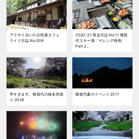
アラサイ沿いの古民家カフェ
2020-21 滑走日誌 No.11 猪苗
ライド日誌 No.004
代スキー場「ゲレンデ焼肉
Part.2」
早すぎます。猪苗代の桜名所巡
猪苗代夏のイベント2017
り 2026