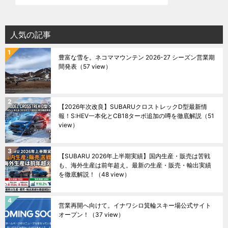
人気の記事
豊富な雪を。ネコママウンテン 2026-27 シーズン営業期
間発表
（57 view）
【2026年次改良】SUBARUクロストレックD型最新情
報！S:HEV一本化とCB18ターボ追加の噂を徹底解説
（51
view）
【SUBARU 2026年上半期実績】国内生産・販売は苦戦
も、海外生産は前年超え。最新の生産・販売・輸出実績
を徹底解説！
（48 view）
営業再開へ向けて。イナワシロ箕輪スキー場公式サイト
オープン！
（37 view）