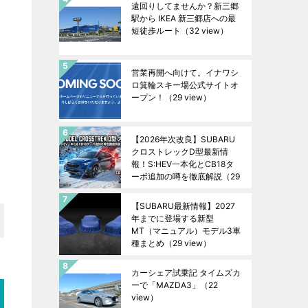
遠回りしてませんか？新三郷
駅から IKEA 新三郷店への最
短徒歩ルート
（32 view）
営業再開へ向けて。イナワシ
ロ箕輪スキー場公式サイトオ
ープン！
（29 view）
【2026年次改良】SUBARU
クロストレックD型最新情
報！S:HEV一本化とCB18タ
ーボ追加の噂を徹底解説
（29
view）
【SUBARU最新情報】2027
年までに登場する新型
MT（マニュアル）モデル3車
種まとめ
（29 view）
カーシェア試乗記 タイムズカ
ーで「MAZDA3」
（22
view）