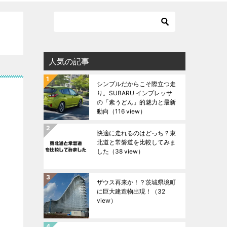
人気の記事
シンプルだからこそ際立つ走
り。SUBARU インプレッサ
の「素うどん」的魅力と最新
動向
（116 view）
快適に走れるのはどっち？東
北道と常磐道を比較してみま
した
（38 view）
ザウス再来か！？茨城県境町
に巨大建造物出現！
（32
view）