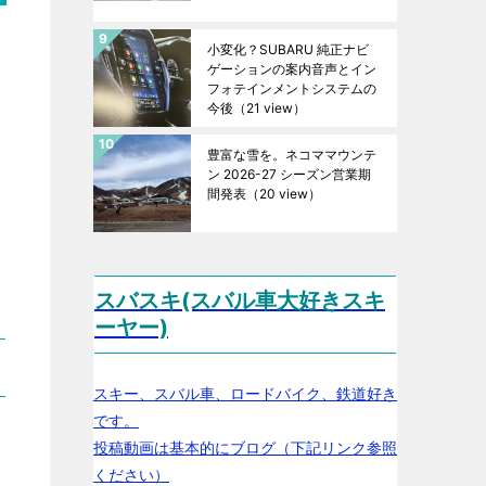
小変化？SUBARU 純正ナビ
ゲーションの案内音声とイン
フォテインメントシステムの
今後
（21 view）
豊富な雪を。ネコママウンテ
ン 2026-27 シーズン営業期
間発表
（20 view）
スバスキ(スバル車大好きスキ
ーヤー)
スキー、スバル車、ロードバイク、鉄道好き
です。
投稿動画は基本的にブログ（下記リンク参照
ください）