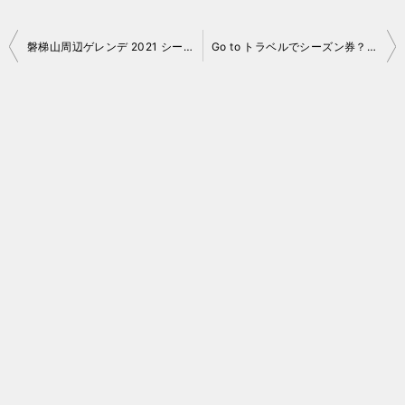
投
磐梯山周辺ゲレンデ 2021 シーズンは……
Go to トラベルでシーズン券？アルツ＆猫魔をお得に！
稿
ナ
ビ
ゲ
ー
シ
ョ
ン