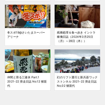
冬スポ19@さいたまスーパー
残務処理＆食べ歩き イントラ
アリーナ
稼働日誌（2024年3月25日
（月）～28日（木））
仲間と滑る三連休 Part.1
幻のリフト運行と新兵器ワック
2021-22 滑走日誌 No.12 猪苗
ストンネル 2021-22 滑走日誌
代
No.02 猪苗代