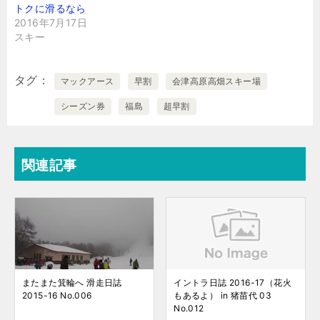
トクに滑るなら
2016年7月17日
スキー
タグ
マックアース
早割
会津高原高畑スキー場
シーズン券
福島
超早割
関連記事
またまた箕輪へ 滑走日誌
イントラ日誌 2016-17（花火
2015-16 No.006
もあるよ） in 猪苗代 03
No.012