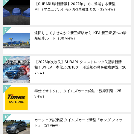
【SUBARU最新情報】2027年までに登場する新型
MT（マニュアル）モデル3車種まとめ
（32 view）
遠回りしてませんか？新三郷駅から IKEA 新三郷店への最
短徒歩ルート
（30 view）
【2026年次改良】SUBARUクロストレックD型最新情
報！S:HEV一本化とCB18ターボ追加の噂を徹底解説
（26
view）
奉仕でオトクに。タイムズカーの給油・洗車割引
（25
view）
カーシェア試乗記 タイムズカーで新型「ホンダ フィッ
ト」
（21 view）