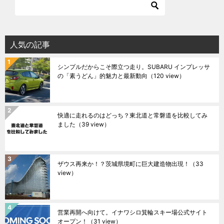
人気の記事
シンプルだからこそ際立つ走り。SUBARU インプレッサ
の「素うどん」的魅力と最新動向
（120 view）
快適に走れるのはどっち？東北道と常磐道を比較してみ
ました
（39 view）
ザウス再来か！？茨城県境町に巨大建造物出現！
（33
view）
営業再開へ向けて。イナワシロ箕輪スキー場公式サイト
オープン！
（31 view）