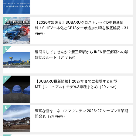
【2026年次改良】SUBARUクロストレックD型最新情
報！S:HEV一本化とCB18ターボ追加の噂を徹底解説
（31
view）
遠回りしてませんか？新三郷駅から IKEA 新三郷店への最
短徒歩ルート
（31 view）
【SUBARU最新情報】2027年までに登場する新型
MT（マニュアル）モデル3車種まとめ
（29 view）
豊富な雪を。ネコママウンテン 2026-27 シーズン営業期
間発表
（24 view）