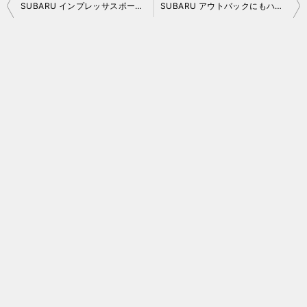
投
SUBARU インプレッサスポーツ D 型試乗レポート
SUBARU アウトバックにもハンズフリーリヤゲートを！
稿
ナ
ビ
ゲ
ー
シ
ョ
ン