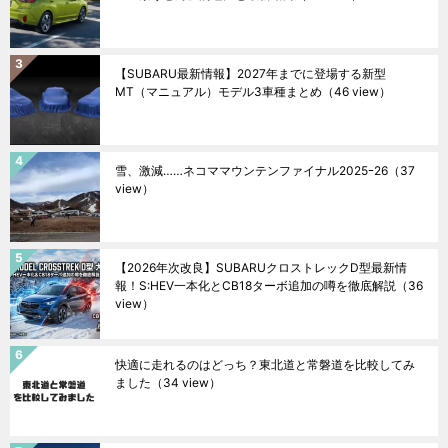
【SUBARU最新情報】2027年までに登場する新型
MT（マニュアル）モデル3車種まとめ
（46 view）
雪、激減……ネコママウンテンファイナル2025ｰ26
（37
view）
【2026年次改良】SUBARUクロストレックD型最新情
報！S:HEV一本化とCB18ターボ追加の噂を徹底解説
（36
view）
快適に走れるのはどっち？東北道と常磐道を比較してみ
ました
（34 view）