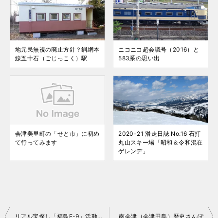
地元民無視の廃止方針？釧網本
ニコニコ超会議号（2016）と
線五十石（ごじっこく）駅
583系の思い出
会津美里町の「せと市」に初め
2020-21 滑走日誌 No.16 石打
て行ってみます
丸山スキー場「昭和＆令和混在
ゲレンデ」
投
リアル宝探し「福島F-9」活動報告 No.03,04
南会津（会津田島）歴史さんぽ