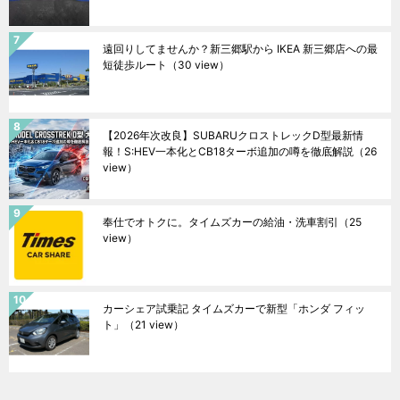
遠回りしてませんか？新三郷駅から IKEA 新三郷店への最
短徒歩ルート
（30 view）
【2026年次改良】SUBARUクロストレックD型最新情
報！S:HEV一本化とCB18ターボ追加の噂を徹底解説
（26
view）
奉仕でオトクに。タイムズカーの給油・洗車割引
（25
view）
カーシェア試乗記 タイムズカーで新型「ホンダ フィッ
ト」
（21 view）