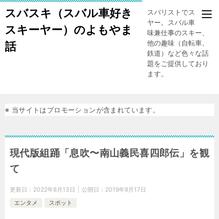
スバスキ（スバル車好き
スバリストでスキー
ヤー。スバル車、趣
スキーヤー）のよもやま
味兼仕事のスキー、
他の趣味（自転車、
話
鉄道）など色々な話
題をご提供しており
ます。
※ 当サイトはプロモーションが含まれています。
現代版組踊「息吹〜南山義民喜四郎伝」を観
て
更新日：
2022年8月13日
公開日：
2019年8月17日
エンタメ
スポット