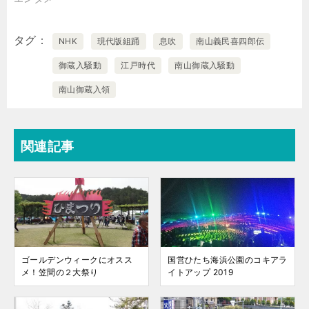
タグ
NHK
現代版組踊
息吹
南山義民喜四郎伝
御蔵入騒動
江戸時代
南山御蔵入騒動
南山御蔵入領
関連記事
ゴールデンウィークにオスス
国営ひたち海浜公園のコキアラ
メ！笠間の２大祭り
イトアップ 2019