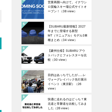
営業再開へ向けて。イナワシ
ロ箕輪スキー場公式サイトオ
ープン！
（38 view）
【SUBARU最新情報】2027
年までに登場する新型
MT（マニュアル）モデル3車
種まとめ
（34 view）
【豪州仕様】SUBARU アウ
トバックとフォレスターを比
較
（30 view）
目的はあっちでしたが……レ
ヴォーグレイバック先行展示
イベント（東京駅）
（26
view）
快適に走れるのはどっち？東
北道と常磐道を比較してみま
した
（26 view）