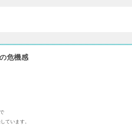
ーの危機感
社で
始しています。