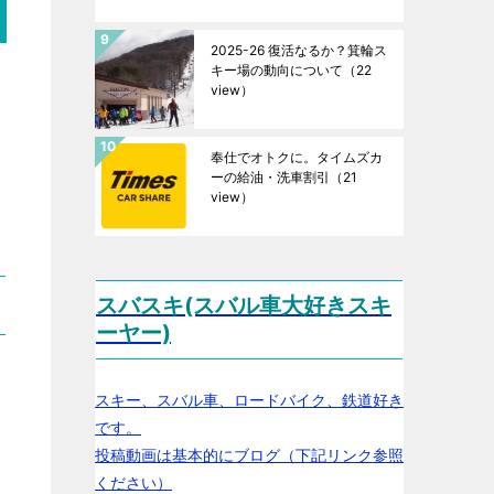
2025-26 復活なるか？箕輪ス
キー場の動向について
（22
view）
奉仕でオトクに。タイムズカ
ーの給油・洗車割引
（21
view）
スバスキ(スバル車大好きスキ
ーヤー)
スキー、スバル車、ロードバイク、鉄道好き
です。
投稿動画は基本的にブログ（下記リンク参照
ください）