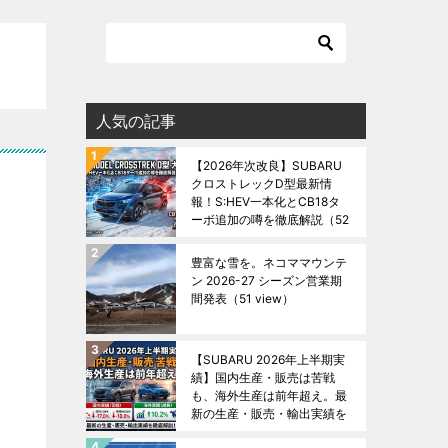
人気の記事
【2026年次改良】SUBARU
クロストレックD型最新情
報！S:HEV一本化とCB18タ
ーボ追加の噂を徹底解説
（52
view）
豊富な雪を。ネコママウンテ
ン 2026-27 シーズン営業期
間発表
（51 view）
【SUBARU 2026年上半期実
績】国内生産・販売は苦戦
も、海外生産は前年超え。最
新の生産・販売・輸出実績を
徹底解説！
（48 view）