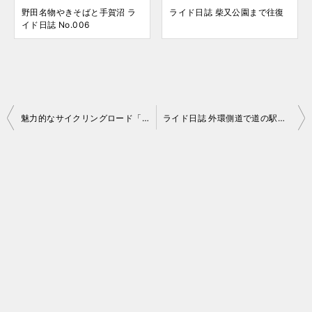
野田名物やきそばと手賀沼 ラ
ライド日誌 柴又公園まで往復
イド日誌 No.006
投
魅力的なサイクリングロード「ナショナルサイクルルート」とは？
ライド日誌 外環側道で道の駅＆いつものパン屋さん
稿
ナ
ビ
ゲ
ー
シ
ョ
ン