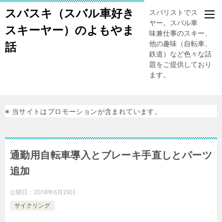
スバスキ（スバル車好き
スバリストでスキー
ヤー。スバル車、趣
スキーヤー）のよもやま
味兼仕事のスキー、
他の趣味（自転車、
話
鉄道）など色々な話
題をご提供しており
ます。
※ 当サイトはプロモーションが含まれています。
通勤用自転車導入とブレーキ手直しとパーツ
追加
公開日：
2018年6月29日
サイクリング