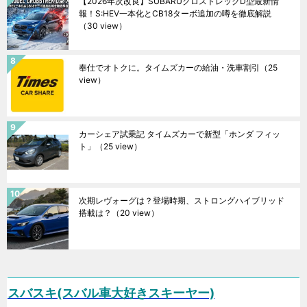
【2026年次改良】SUBARUクロストレックD型最新情
報！S:HEV一本化とCB18ターボ追加の噂を徹底解説
（30 view）
奉仕でオトクに。タイムズカーの給油・洗車割引
（25
view）
カーシェア試乗記 タイムズカーで新型「ホンダ フィッ
ト」
（25 view）
次期レヴォーグは？登場時期、ストロングハイブリッド
搭載は？
（20 view）
スバスキ(スバル車大好きスキーヤー)