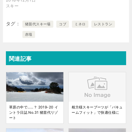
スキー
タグ
猪苗代スキー場
コブ
ミネロ
レストラン
赤埴
関連記事
草原の中で……？ 2019-20 イ
相方様スキーブーツが「バキュ
ントラ日誌 No.31 猪苗代リゾ
ームフィット」で快適仕様に
ート