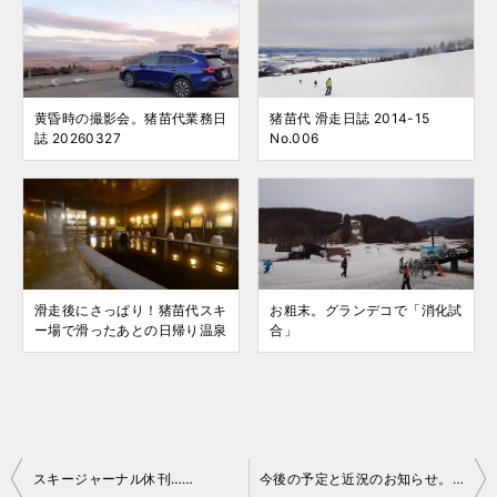
黄昏時の撮影会。猪苗代業務日
猪苗代 滑走日誌 2014-15
誌 20260327
No.006
滑走後にさっぱり！猪苗代スキ
お粗末。グランデコで「消化試
ー場で滑ったあとの日帰り温泉
合」
投
スキージャーナル休刊……
今後の予定と近況のお知らせ。（2018 年 1 月現在）