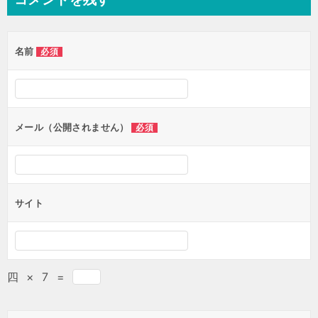
ビ
ゲ
名前
必須
ー
シ
ョ
ン
メール（公開されません）
必須
サイト
四
×
7
=