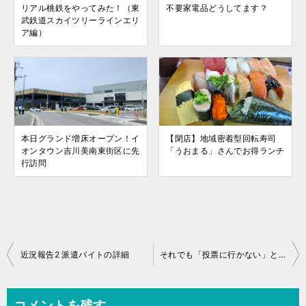
リアル桃鉄をやってみた！（東
不要家電品どうしてます？
武鉄道スカイツリーラインエリ
ア編）
本日グランド増床オープン！イ
【閉店】地域密着型回転寿司
オンタウン吉川美南東街区に先
「うおまる」さんでお得ランチ
行訪問
投
近況報告2 派遣バイトの詳細
それでも「投票に行かない」と言う人達へ
稿
ナ
コメントを残す