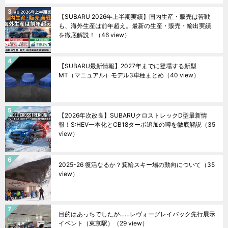
【SUBARU 2026年上半期実績】国内生産・販売は苦戦
も、海外生産は前年超え。最新の生産・販売・輸出実績
を徹底解説！
（46 view）
【SUBARU最新情報】2027年までに登場する新型
MT（マニュアル）モデル3車種まとめ
（40 view）
【2026年次改良】SUBARUクロストレックD型最新情
報！S:HEV一本化とCB18ターボ追加の噂を徹底解説
（35
view）
2025-26 復活なるか？箕輪スキー場の動向について
（35
view）
目的はあっちでしたが……レヴォーグレイバック先行展示
イベント（東京駅）
（29 view）