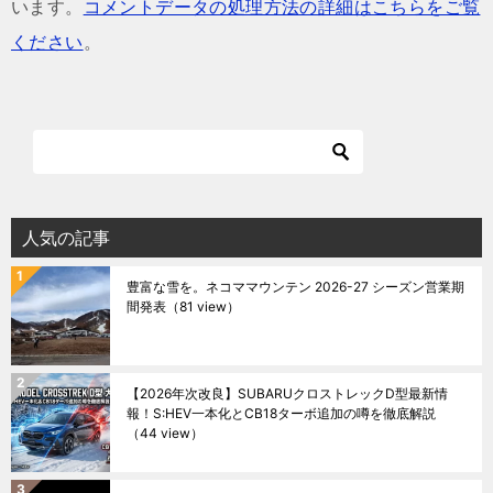
います。
コメントデータの処理方法の詳細はこちらをご覧
ください
。
人気の記事
豊富な雪を。ネコママウンテン 2026-27 シーズン営業期
間発表
（81 view）
【2026年次改良】SUBARUクロストレックD型最新情
報！S:HEV一本化とCB18ターボ追加の噂を徹底解説
（44 view）