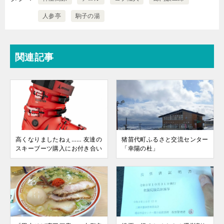
人参亭
駒子の湯
関連記事
高くなりましたねぇ…… 友達の
猪苗代町ふるさと交流センター
スキーブーツ購入にお付き合い
「幸陽の杜」