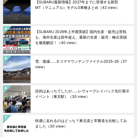
【SUBARU最新情報】2027年までに登場する新型
MT（マニュアル）モデル3車種まとめ
（42 view）
【SUBARU 2026年上半期実績】国内生産・販売は苦戦
も、海外生産は前年超え。最新の生産・販売・輸出実績
を徹底解説！
（40 view）
雪、激減……ネコママウンテンファイナル2025ｰ26
（37
view）
目的はあっちでしたが……レヴォーグレイバック先行展示
イベント（東京駅）
（30 view）
快適に走れるのはどっち？東北道と常磐道を比較してみ
ました
（30 view）