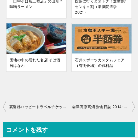
「田中そば店三郷店」の山形辛
投票に行くとオトク！選挙割/
味噌ラーメン
センキョ割（衆議院選挙
2021）
団地の中の隠れた名店 そば酒
石井スポーツカスタムフェア
房はなわ
（有明会場）の戦利品
投
裏磐梯ハッピートラベルチケット
会津高原高畑 滑走日誌 2014-15 No.047
稿
ナ
コメントを残す
ビ