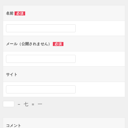
ゲ
名前
必須
ー
シ
ョ
ン
メール（公開されません）
必須
サイト
−
七
=
一
コメント