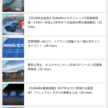
【2026年次改良】SUBARUクロストレックD型最新情
報！S:HEV一本化とCB18ターボ追加の噂を徹底解説
（32
view）
営業再開へ向けて。イナワシロ箕輪スキー場公式サイト
オープン！
（26 view）
豊富な雪を。ネコママウンテン 2026-27 シーズン営業期
間発表
（25 view）
【SUBARU最新情報】2027年までに登場する新型
MT（マニュアル）モデル3車種まとめ
（25 view）