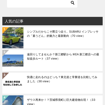
人気の記事
シンプルだからこそ際立つ走り。SUBARU インプレッサ
の「素うどん」的魅力と最新動向
（70 view）
遠回りしてませんか？新三郷駅から IKEA 新三郷店への最
短徒歩ルート
（37 view）
快適に走れるのはどっち？東北道と常磐道を比較してみ
ました
（36 view）
ザウス再来か！？茨城県境町に巨大建造物出現！
（33
view）