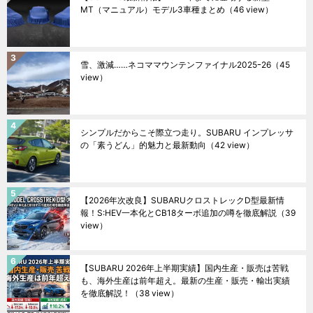
MT（マニュアル）モデル3車種まとめ
（46 view）
雪、激減……ネコママウンテンファイナル2025ｰ26
（45
view）
シンプルだからこそ際立つ走り。SUBARU インプレッサ
の「素うどん」的魅力と最新動向
（42 view）
【2026年次改良】SUBARUクロストレックD型最新情
報！S:HEV一本化とCB18ターボ追加の噂を徹底解説
（39
view）
【SUBARU 2026年上半期実績】国内生産・販売は苦戦
も、海外生産は前年超え。最新の生産・販売・輸出実績
を徹底解説！
（38 view）