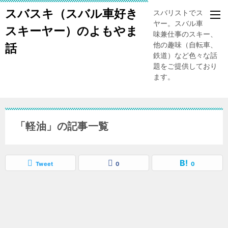
スバスキ（スバル車好き
スバリストでスキー
ヤー。スバル車、趣
スキーヤー）のよもやま
味兼仕事のスキー、
他の趣味（自転車、
話
鉄道）など色々な話
題をご提供しており
ます。
「軽油」の記事一覧
Tweet
0
0