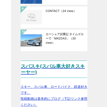
CONTACT
（24 view）
カーシェア試乗記 タイムズカ
ーで「MAZDA3」
（20
view）
スバスキ(スバル車大好きスキ
ーヤー)
スキー、スバル車、ロードバイク、鉄道好き
です。
投稿動画は基本的にブログ（下記リンク参照
ください）