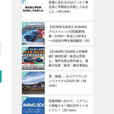
快適に走れるのはどっち？東
北道と常磐道を比較してみま
した
（36 view）
【2026年次改良】SUBARU
クロストレックD型最新情
報！S:HEV一本化とCB18タ
ーボ追加の噂を徹底解説
（30
view）
【SUBARU 2026年上半期実
績】国内生産・販売は苦戦
も、海外生産は前年超え。最
新の生産・販売・輸出実績を
徹底解説！
（28 view）
雪、激減……ネコママウンテ
ンファイナル2025ｰ26
（28
view）
営業再開へ向けて。イナワシ
ロ箕輪スキー場公式サイトオ
ープン！
（25 view）