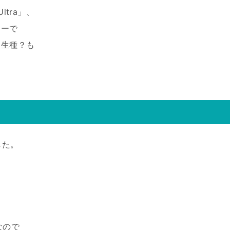
ltra」、
カーで
の派生種？も
した。
中なので