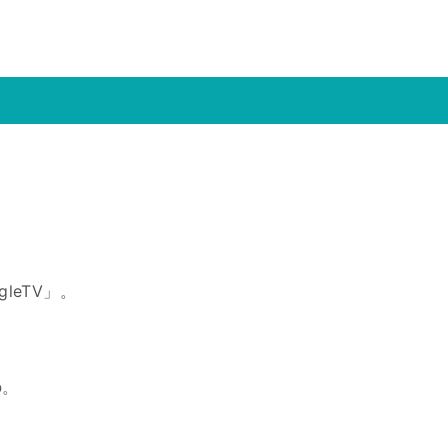
gleTV」。
の。