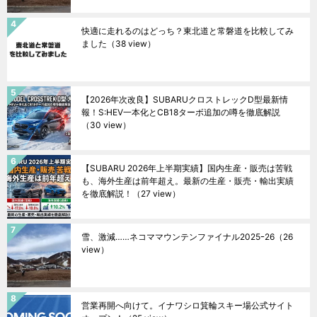
快適に走れるのはどっち？東北道と常磐道を比較してみ
ました
（38 view）
【2026年次改良】SUBARUクロストレックD型最新情
報！S:HEV一本化とCB18ターボ追加の噂を徹底解説
（30 view）
【SUBARU 2026年上半期実績】国内生産・販売は苦戦
も、海外生産は前年超え。最新の生産・販売・輸出実績
を徹底解説！
（27 view）
雪、激減……ネコママウンテンファイナル2025ｰ26
（26
view）
営業再開へ向けて。イナワシロ箕輪スキー場公式サイト