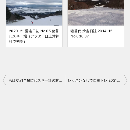
2020-21 滑走日誌 No.05 猪苗
猪苗代 滑走日誌 2014-15
代スキー場（アフターは土津神
No.036,37
社で初詣）
投
もはや幻？猪苗代スキー場の林間コースへのアクセス方法
レッスンなしで自主トレ 2021-22 イントラ日誌 No.14 猪苗代
稿
ナ
ビ
ゲ
ー