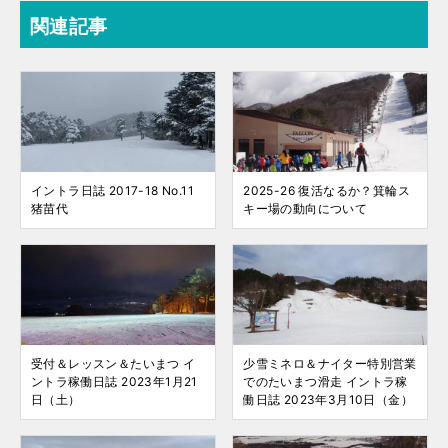
関連記事
イントラ日誌 2017-18 No.11
2025-26 復活なるか？箕輪ス
猪苗代
キー場の動向について
受付＆レッスン＆たいまつ イ
少雪ミネロ＆ナイター特別営業
ントラ稼働日誌 2023年1月21
でのたいまつ滑走 イントラ稼
日（土）
働日誌 2023年3月10日（金）