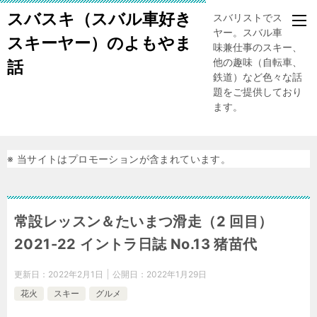
スバスキ（スバル車好き
スバリストでスキー
ヤー。スバル車、趣
スキーヤー）のよもやま
味兼仕事のスキー、
他の趣味（自転車、
話
鉄道）など色々な話
題をご提供しており
ます。
※ 当サイトはプロモーションが含まれています。
常設レッスン＆たいまつ滑走（2 回目）
2021-22 イントラ日誌 No.13 猪苗代
更新日：
2022年2月1日
公開日：
2022年1月29日
花火
スキー
グルメ