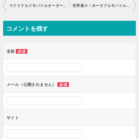
投
マクドナルドモバイルオーダーの落とし穴
世界最小！ポータブルモバイルプリンターを導入
稿
ナ
コメントを残す
ビ
ゲ
名前
必須
ー
シ
ョ
ン
メール（公開されません）
必須
サイト