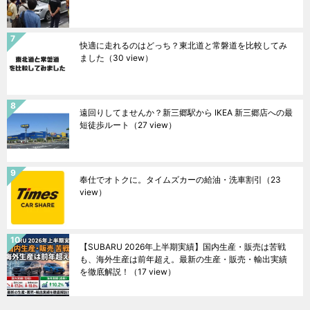
快適に走れるのはどっち？東北道と常磐道を比較してみ
ました
（30 view）
遠回りしてませんか？新三郷駅から IKEA 新三郷店への最
短徒歩ルート
（27 view）
奉仕でオトクに。タイムズカーの給油・洗車割引
（23
view）
【SUBARU 2026年上半期実績】国内生産・販売は苦戦
も、海外生産は前年超え。最新の生産・販売・輸出実績
を徹底解説！
（17 view）