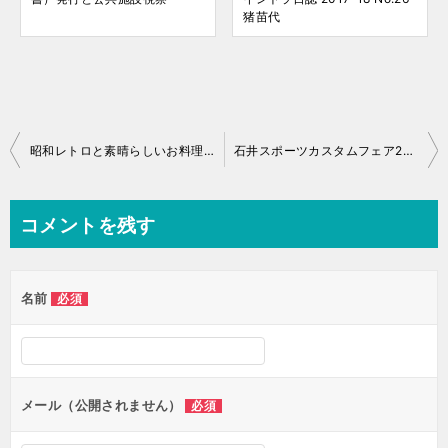
猪苗代
投
昭和レトロと素晴らしいお料理「いろりの宿 芦名」さん
石井スポーツカスタムフェア2020は中止……
稿
ナ
コメントを残す
ビ
ゲ
名前
必須
ー
シ
ョ
ン
メール（公開されません）
必須