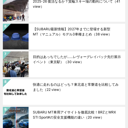
2025-26 復活なるか？箕輪スキー場の動向について
（41
view）
【SUBARU最新情報】2027年までに登場する新型
MT（マニュアル）モデル3車種まとめ
（38 view）
目的はあっちでしたが……レヴォーグレイバック先行展示
イベント（東京駅）
（30 view）
快適に走れるのはどっち？東北道と常磐道を比較してみ
ました
（22 view）
SUBARU MT車用アイサイトを徹底比較！BRZとWRX
STI Sport#の安全支援機能の違い
（20 view）