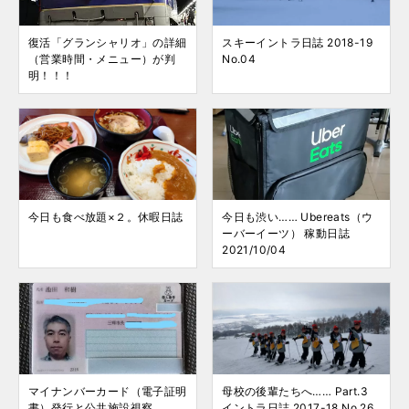
復活「グランシャリオ」の詳細
スキーイントラ日誌 2018-19
（営業時間・メニュー）が判
No.04
明！！！
今日も食べ放題×２。休暇日誌
今日も渋い…… Ubereats（ウ
ーバーイーツ） 稼動日誌
2021/10/04
マイナンバーカード（電子証明
母校の後輩たちへ…… Part.3
書）発行と公共施設視察
イントラ日誌 2017-18 No.26