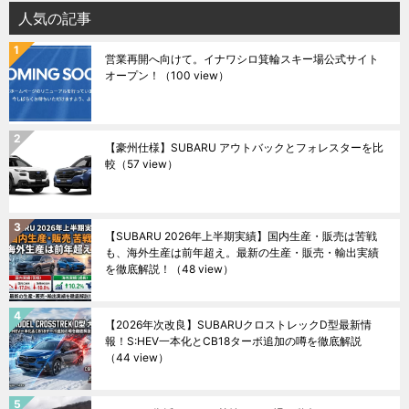
人気の記事
営業再開へ向けて。イナワシロ箕輪スキー場公式サイト
オープン！
（100 view）
【豪州仕様】SUBARU アウトバックとフォレスターを比
較
（57 view）
【SUBARU 2026年上半期実績】国内生産・販売は苦戦
も、海外生産は前年超え。最新の生産・販売・輸出実績
を徹底解説！
（48 view）
【2026年次改良】SUBARUクロストレックD型最新情
報！S:HEV一本化とCB18ターボ追加の噂を徹底解説
（44 view）