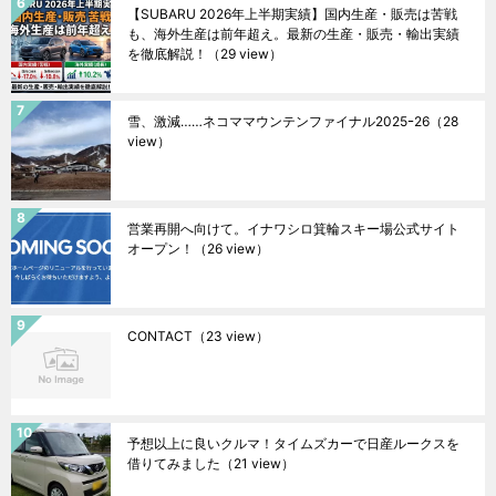
【SUBARU 2026年上半期実績】国内生産・販売は苦戦
も、海外生産は前年超え。最新の生産・販売・輸出実績
を徹底解説！
（29 view）
雪、激減……ネコママウンテンファイナル2025ｰ26
（28
view）
営業再開へ向けて。イナワシロ箕輪スキー場公式サイト
オープン！
（26 view）
CONTACT
（23 view）
予想以上に良いクルマ！タイムズカーで日産ルークスを
借りてみました
（21 view）