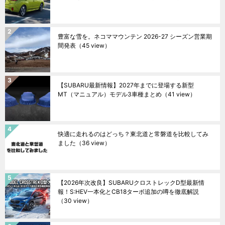
豊富な雪を。ネコママウンテン 2026-27 シーズン営業期
間発表
（45 view）
【SUBARU最新情報】2027年までに登場する新型
MT（マニュアル）モデル3車種まとめ
（41 view）
快適に走れるのはどっち？東北道と常磐道を比較してみ
ました
（36 view）
【2026年次改良】SUBARUクロストレックD型最新情
報！S:HEV一本化とCB18ターボ追加の噂を徹底解説
（30 view）