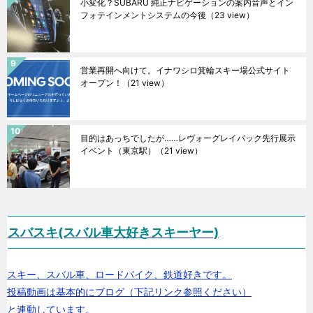
小変化？SUBARU 純正ナビゲーションの案内音声とイン
フォテインメントシステムの今後
（23 view）
営業再開へ向けて。イナワシロ箕輪スキー場公式サイト
オープン！
（21 view）
目的はあっちでしたが……レヴォーグレイバック先行展示
イベント（東京駅）
（21 view）
スバスキ(スバル車大好きスキーヤー)
スキー、スバル車、ロードバイク、鉄道好きです。
投稿動画は基本的にブログ（下記リンク参照ください）
と連動しています。