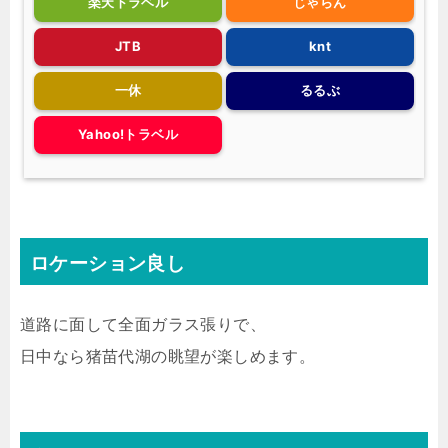
楽天トラベル
じゃらん
JTB
knt
一休
るるぶ
Yahoo!トラベル
ロケーション良し
道路に面して全面ガラス張りで、
日中なら猪苗代湖の眺望が楽しめます。