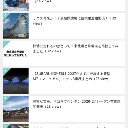
（34 view）
ザウス再来か！？茨城県境町に巨大建造物出現！
（32
view）
快適に走れるのはどっち？東北道と常磐道を比較してみ
ました
（32 view）
【SUBARU最新情報】2027年までに登場する新型
MT（マニュアル）モデル3車種まとめ
（27 view）
豊富な雪を。ネコママウンテン 2026-27 シーズン営業期
間発表
（23 view）