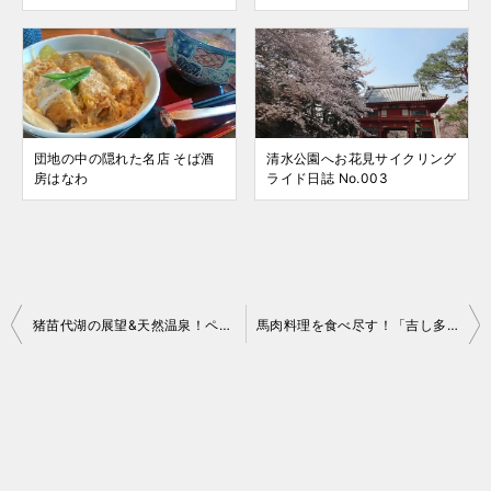
団地の中の隠れた名店 そば酒
清水公園へお花見サイクリング
房はなわ
ライド日誌 No.003
投
猪苗代湖の展望&天然温泉！ペンション KOGETSU さん
馬肉料理を食べ尽す！「吉し多（よした）」さん
稿
ナ
ビ
ゲ