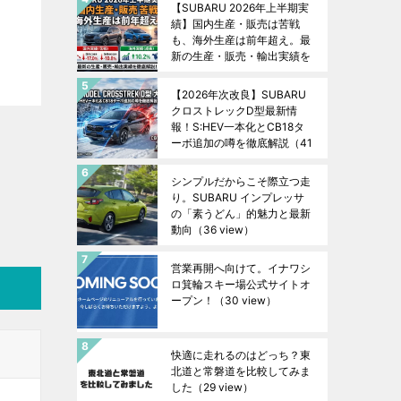
【SUBARU 2026年上半期実
績】国内生産・販売は苦戦
も、海外生産は前年超え。最
新の生産・販売・輸出実績を
徹底解説！
（44 view）
【2026年次改良】SUBARU
クロストレックD型最新情
報！S:HEV一本化とCB18タ
ーボ追加の噂を徹底解説
（41
view）
シンプルだからこそ際立つ走
り。SUBARU インプレッサ
の「素うどん」的魅力と最新
動向
（36 view）
営業再開へ向けて。イナワシ
ロ箕輪スキー場公式サイトオ
ープン！
（30 view）
快適に走れるのはどっち？東
北道と常磐道を比較してみま
した
（29 view）