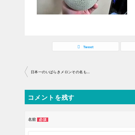
Tweet
投
日本一のいばらきメロンその名も…
稿
ナ
コメントを残す
ビ
ゲ
ー
名前
必須
シ