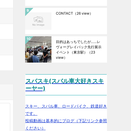
CONTACT
（26 view）
目的はあっちでしたが……レ
ヴォーグレイバック先行展示
イベント（東京駅）
（23
view）
スバスキ(スバル車大好きスキ
ーヤー)
スキー、スバル車、ロードバイク、鉄道好き
です。
投稿動画は基本的にブログ（下記リンク参照
ください）