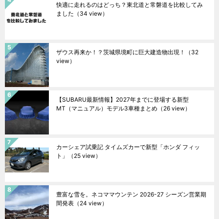
快適に走れるのはどっち？東北道と常磐道を比較してみ
ました
（34 view）
ザウス再来か！？茨城県境町に巨大建造物出現！
（32
view）
【SUBARU最新情報】2027年までに登場する新型
MT（マニュアル）モデル3車種まとめ
（26 view）
カーシェア試乗記 タイムズカーで新型「ホンダ フィッ
ト」
（25 view）
豊富な雪を。ネコママウンテン 2026-27 シーズン営業期
間発表
（24 view）