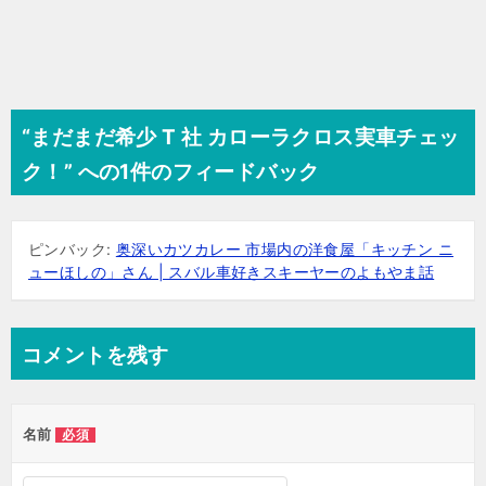
“まだまだ希少 T 社 カローラクロス実車チェッ
ク！” への1件のフィードバック
ピンバック:
奥深いカツカレー 市場内の洋食屋「キッチン ニ
ューほしの」さん | スバル車好きスキーヤーのよもやま話
コメントを残す
名前
必須