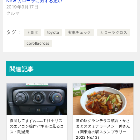
New カローラに対する思い
2019年9月17日
クルマ
タグ
トヨタ
toyota
実車チェック
カローラクロス
corollacross
関連記事
徹底してますね……T 社ヤリス
道の駅グランテラス筑西・かさ
のエアコン操作パネルに見るコ
まとスタミナラーメン一伸さん
スト削減策
（関東道の駅スタンプラリー
2023 No.13）