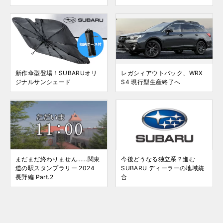
新作傘型登場！SUBARUオリ
レガシィアウトバック、WRX
ジナルサンシェード
S4 現行型生産終了へ
まだまだ終わりません……関東
今後どうなる独立系？進む
道の駅スタンプラリー 2024
SUBARU ディーラーの地域統
長野編 Part.2
合