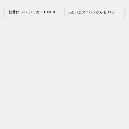
投
新世代 SUV ジャガー I-PACE プチ試乗！
いよいよダイハツからも ロッキー e-SMART ハイブリッドまもなく登場
稿
ナ
ビ
ゲ
ー
シ
ョ
ン