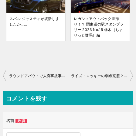
スバル ジャスティが復活しま
レガシィアウトバック里帰
したが……
り！？ 関東道の駅スタンプラ
リー 2023 No.15 栃木（ちょ
りっと群馬）編
投
ラウンドアバウトで人身事故事故半減の効果
ライズ・ロッキーの弱点克服？ウインカーの電子音変更
稿
ナ
コメントを残す
ビ
ゲ
名前
必須
ー
シ