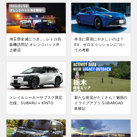
埼玉県全滅につき……レトロ自
本当に環境にやさしいのは？
販機訪問記 オレンジハット沖
EV、ゼロエミッションについ
之郷店
ての考察
トレイルシーカーサブスク限定
新たな発見がたくさん！魅惑の
仕様。SUBARU × KINTO
ドライブアプリ SUBAROAD
体験記