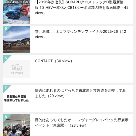
【2026年次改良】SUBARUクロストレックD型最新情
報！S:HEV一本化とCB18ターボ追加の噂を徹底解説
（45
view）
雪、激減……ネコママウンテンファイナル2025ｰ26
（42
view）
CONTACT
（30 view）
快適に走れるのはどっち？東北道と常磐道を比較してみ
ました
（29 view）
目的はあっちでしたが……レヴォーグレイバック先行展示
イベント（東京駅）
（28 view）