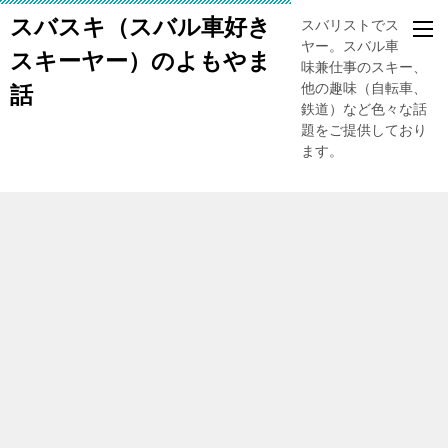
スバスキ（スバル車好き
スバリストでスキー
ヤー。スバル車、趣
スキーヤー）のよもやま
味兼仕事のスキー、
他の趣味（自転車、
話
鉄道）など色々な話
題をご提供しており
ます。