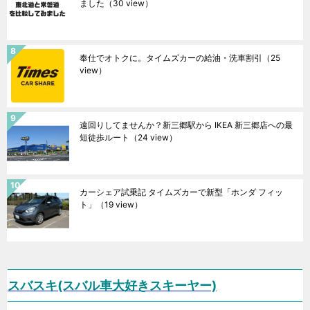
ました
（30 view）
奉仕でオトクに。タイムズカーの給油・洗車割引
（25
view）
遠回りしてませんか？新三郷駅から IKEA 新三郷店への最
短徒歩ルート
（24 view）
カーシェア試乗記 タイムズカーで新型「ホンダ フィッ
ト」
（19 view）
スバスキ(スバル車大好きスキーヤー)