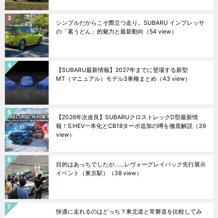
シンプルだからこそ際立つ走り。SUBARU インプレッサ
の「素うどん」的魅力と最新動向
（54 view）
【SUBARU最新情報】2027年までに登場する新型
MT（マニュアル）モデル3車種まとめ
（43 view）
【2026年次改良】SUBARUクロストレックD型最新情
報！S:HEV一本化とCB18ターボ追加の噂を徹底解説
（39
view）
目的はあっちでしたが……レヴォーグレイバック先行展示
イベント（東京駅）
（38 view）
快適に走れるのはどっち？東北道と常磐道を比較してみ